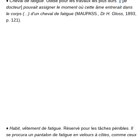
♦
Cheval de fatigue.
Utilisé pour les travaux les plus durs.
Il
[
le
docteur
]
pouvait assigner le moment où cette âme entrerait dans
le corps (...) d'un cheval de fatigue
(MAUPASS.,
Dr H. Gloss,
1893,
p. 121).
♦
Habit, vêtement de fatigue.
Réservé pour les tâches pénibles.
Il
se procura un pantalon de fatigue en velours à côtes, comme ceux