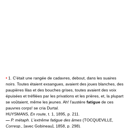
•
1. C'était une rangée de cadavres, debout, dans les suaires
noirs. Toutes étaient exsangues, avaient des joues blanches, des
paupières lilas et des bouches grises, toutes avaient des voix
épuisées et tréfilées par les privations et les prières, et, la plupart
se voûtaient, même les jeunes. Ah! l'austère
fatigue
de ces
pauvres corps! se cria Durtal.
HUYSMANS,
En route,
t. 1, 1895, p. 211.
—
P. métaph.
L'extrême fatigue des âmes
(TOCQUEVILLE,
Corresp.,
[avec Gobineau], 1858, p. 298).