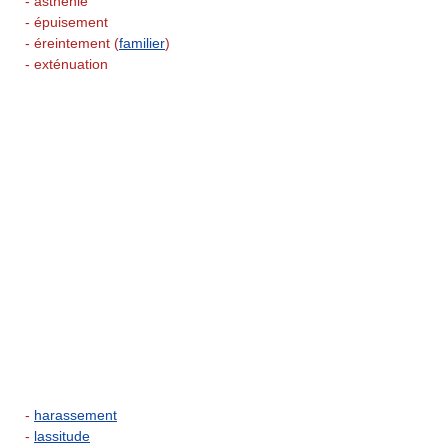
- asthénie
- épuisement
- éreintement (
familier
)
- exténuation
-
harassement
-
lassitude