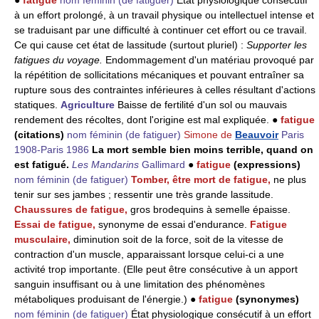
à un effort prolongé, à un travail physique ou intellectuel intense et
se traduisant par une difficulté à continuer cet effort ou ce travail.
Ce qui cause cet état de lassitude (surtout pluriel) :
Supporter les
fatigues du voyage.
Endommagement d'un matériau provoqué par
la répétition de sollicitations mécaniques et pouvant entraîner sa
rupture sous des contraintes inférieures à celles résultant d'actions
statiques.
Agriculture
Baisse de fertilité d'un sol ou mauvais
rendement des récoltes, dont l'origine est mal expliquée. ●
fatigue
(citations)
nom féminin
(de fatiguer)
Simone de
Beauvoir
Paris
1908-Paris 1986
La mort semble bien moins terrible, quand on
est fatigué.
Les Mandarins
Gallimard
●
fatigue
(expressions)
nom féminin
(de fatiguer)
Tomber, être mort de fatigue,
ne plus
tenir sur ses jambes ; ressentir une très grande lassitude.
Chaussures de fatigue,
gros brodequins à semelle épaisse.
Essai de fatigue,
synonyme de essai d'endurance.
Fatigue
musculaire,
diminution soit de la force, soit de la vitesse de
contraction d'un muscle, apparaissant lorsque celui-ci a une
activité trop importante. (Elle peut être consécutive à un apport
sanguin insuffisant ou à une limitation des phénomènes
métaboliques produisant de l'énergie.) ●
fatigue
(synonymes)
nom féminin
(de fatiguer)
État physiologique consécutif à un effort