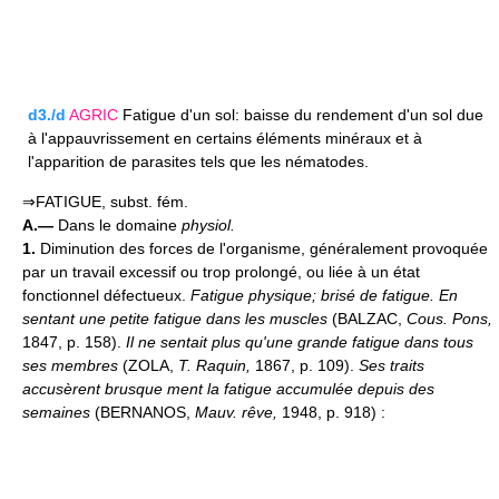
d3./d
AGRIC
Fatigue d'un sol: baisse du rendement d'un sol due
à l'appauvrissement en certains éléments minéraux et à
l'apparition de parasites tels que les nématodes.
⇒FATIGUE, subst. fém.
A.—
Dans le domaine
physiol.
1.
Diminution des forces de l'organisme, généralement provoquée
par un travail excessif ou trop prolongé, ou liée à un état
fonctionnel défectueux.
Fatigue physique; brisé de fatigue.
En
sentant une petite fatigue dans les muscles
(BALZAC,
Cous. Pons,
1847, p. 158).
Il ne sentait plus qu'une grande fatigue dans tous
ses membres
(ZOLA,
T. Raquin,
1867, p. 109).
Ses traits
accusèrent brusque ment la fatigue accumulée depuis des
semaines
(BERNANOS,
Mauv. rêve,
1948, p. 918) :