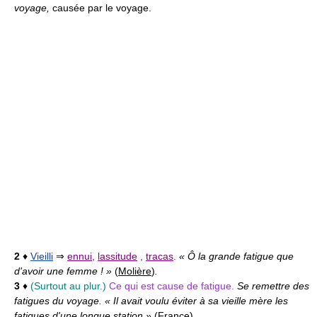
voyage,
causée par le voyage.
2
♦
Vieilli
⇒
ennui
,
lassitude
,
tracas
.
« Ô la grande fatigue que
d'avoir une femme ! »
(
Molière
)
.
3
♦
(Surtout au plur.)
Ce qui est cause de fatigue.
Se remettre des
fatigues du voyage. « Il avait voulu éviter à sa vieille mère les
fatigues d'une longue station »
(
France
)
.