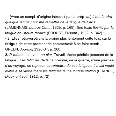
—
[Avec un compl. d'origine introduit par la prép.
de
]
Il me faudra
quelque temps pour me remettre de la fatigue de Paris
(LAMENNAIS,
Lettres Cottu,
1825, p. 168).
Ses traits fléchis par la
fatigue de l'heure tardive
(PROUST,
Prisonn.,
1922, p. 342) :
•
2. Elles retraversèrent la prairie plus lentement cette fois, car la
fatigue
de cette promenade commençait à se faire sentir.
GREEN,
Journal,
1928-34, p. 260.
2.
P. méton.,
souvent
au plur.
Travail, tâche pénible (causant de la
fatigue).
Les fatigues de la campagne, de la guerre, d'une journée,
d'un voyage; se reposer, se remettre de ses fatigues.
Il avait voulu
éviter à sa vieille mère les fatigues d'une longue station
(FRANCE,
Dieux ont soif,
1912, p. 72) :