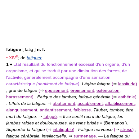
fatigue
[ fatig ]
n. f.
e
•
XIV
; de
fatiguer
1
♦
État résultant du fonctionnement excessif d'un organe, d'un
organisme, et qui se traduit par une diminution des forces, de
l'activité, généralement accompagné d'une sensation
caractéristique
(sentiment de fatigue).
Légère fatigue
(
⇒
lassitude
)
, grande fatigue
(
⇒
épuisement
,
éreintement
,
exténuation
,
harassement
)
. Fatigue des jambes; fatigue générale
(
⇒
asthénie
)
. Effets de la fatigue.
⇒
abattement
,
accablement
,
affaiblissement
,
alanguissement
,
anéantissement
,
faiblesse
.
Tituber, tomber, être
mort de fatigue.
⇒
fatigué
.
« Il se sentit recru de fatigue, les
jambes raides et douloureuses, les reins brisés »
(
Bernanos
)
.
Supporter la fatigue
(
⇒
infatigable
)
. Fatigue nerveuse
(
⇒
stress
)
;
fatigue cérébrale, intellectuelle.
⇒
surmenage
.
—
La fatigue du