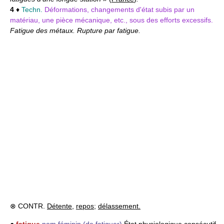
4
♦
Techn.
Déformations, changements d'état subis par un
matériau, une pièce mécanique, etc., sous des efforts excessifs.
Fatigue des métaux. Rupture par fatigue.
⊗ CONTR.
Détente
,
repos
;
délassement.
●
fatigue
nom féminin
(de fatiguer)
État physiologique consécutif