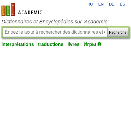
RU
EN
DE
ES
fr-academic.com
Dictionnaires et Encyclopédies sur 'Academic'
Recherche!
interprétations
traductions
livres
Игры ⚽